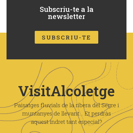
Subscriu-te a la
newsletter
SUBSCRIU-TE
VisitAlcoletge
Paisatges fluvials de la ribera del Segre i
muntanyes de llevant… Et perdràs
aquest indret tant especial?