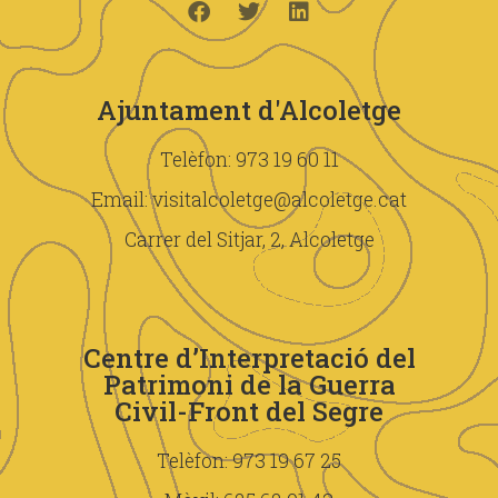
Ajuntament d'Alcoletge
Telèfon: 973 19 60 11
Email: visitalcoletge@alcoletge.cat
Carrer del Sitjar, 2, Alcoletge
Centre d’Interpretació del
Patrimoni de la Guerra
Civil-Front del Segre
Telèfon: 973 19 67 25